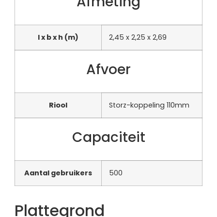
Afmeting
l x b x h (m)
2,45 x 2,25 x 2,69
Afvoer
Riool
Storz-koppeling 110mm
Capaciteit
Aantal gebruikers
500
Plattegrond