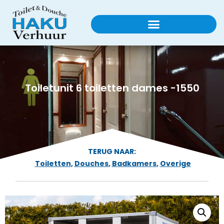
Toiletunit 6 toiletten dames -1550
TERUG NAAR:
Toiletten
,
Douches
,
Badkamers
,
Overige