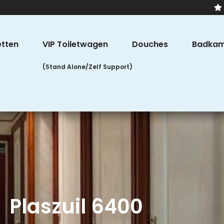
etten
VIP Toiletwagen
Douches
Badkam
Plaszuil 6400