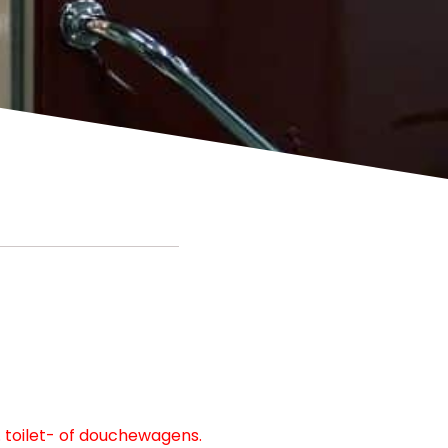
. toilet- of douchewagens.