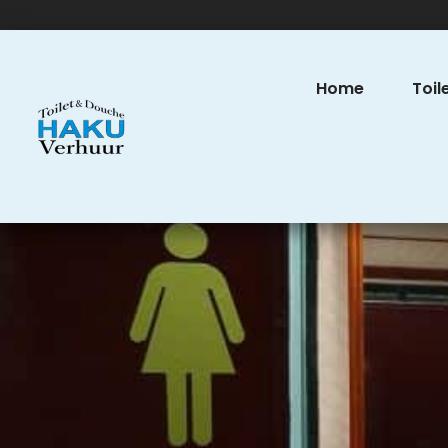
Home
Toil