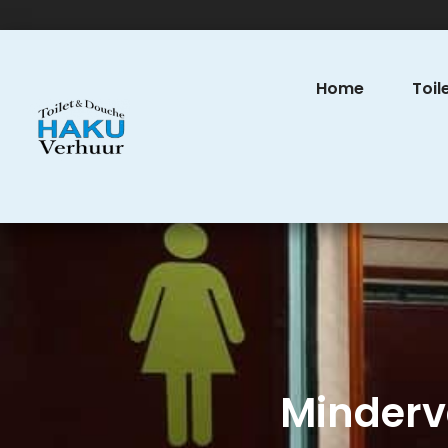
Home
Toil
Minderv