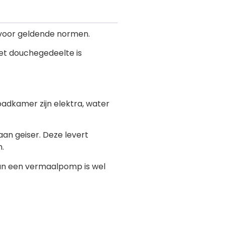
rvoor geldende normen.
 het douchegedeelte is
badkamer zijn elektra, water
an geiser. Deze levert
.
 van een vermaalpomp is wel