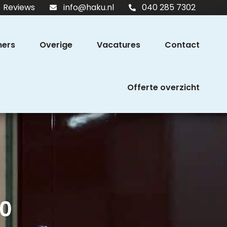
Reviews
info@haku.nl
040 285 7302
ers
Overige
Vacatures
Contact
Offerte overzicht
00