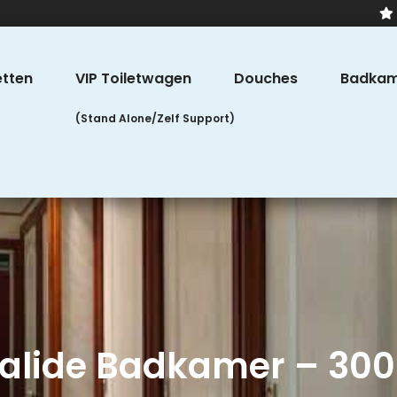
etten
VIP Toiletwagen
Douches
Badkam
alide Badkamer – 30