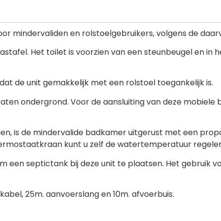
or mindervaliden en rolstoelgebruikers, volgens de daa
astafel. Het toilet is voorzien van een steunbeugel en in
at de unit gemakkelijk met een rolstoel toegankelijk is.
raten ondergrond. Voor de aansluiting van deze mobiele 
n, is de mindervalide badkamer uitgerust met een propa
ermostaatkraan kunt u zelf de watertemperatuur regelen
 om een septictank bij deze unit te plaatsen. Het gebruik
kabel, 25m. aanvoerslang en 10m. afvoerbuis.