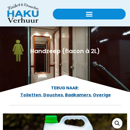
Handzeep (flacon à 2L)
TERUG NAAR:
Toiletten
,
Douches
,
Badkamers
,
Overige