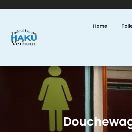
Home
Toil
Douchewage