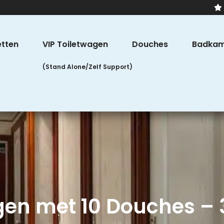
etten
VIP Toiletwagen
Douches
Badkam
n met 10 Douches – 