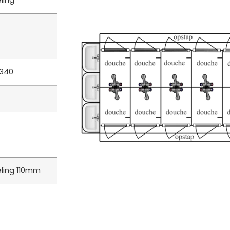
ling
 340
ling 110mm